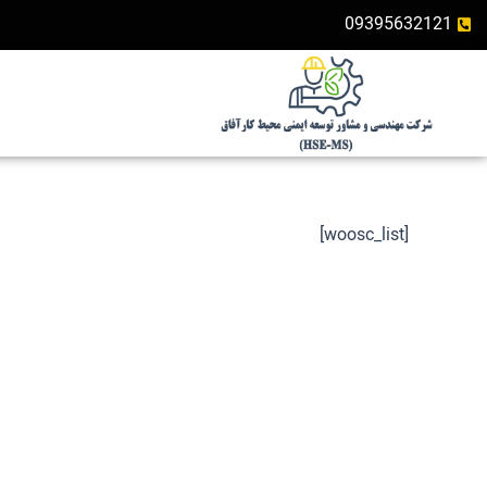
رش
09395632121
ه
حتوا
[woosc_list]