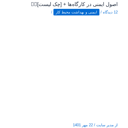
اصول ایمنی در کارگاه‌ها + [چک لیست]👷‍♂️
12 دیدگاه
/
ایمنی و بهداشت محیط کار
/
از
مدیر سایت
/
22 مهر 1401