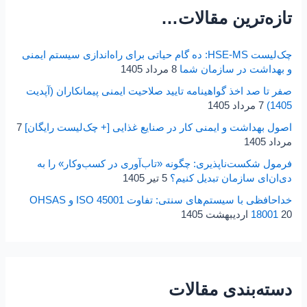
تازه‌ترین مقالات…
و
ب
چک‌لیست HSE-MS: ده گام حیاتی برای راه‌اندازی سیستم ایمنی
ر
و بهداشت در سازمان شما
8 مرداد 1405
ا
صفر تا صد اخذ گواهینامه تایید صلاحیت ایمنی پیمانکاران (آپدیت
ی
1405)
7 مرداد 1405
:
اصول بهداشت و ایمنی کار در صنایع غذایی [+ چک‌لیست رایگان]
7
مرداد 1405
فرمول شکست‌ناپذیری: چگونه «تاب‌آوری در کسب‌و‌کار» را به
دی‌ان‌ای سازمان تبدیل کنیم؟
5 تیر 1405
خداحافظی با سیستم‌های سنتی: تفاوت ISO 45001 و OHSAS
20 اردیبهشت 1405
18001
دسته‌بندی مقالات