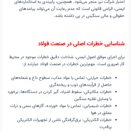
اعتبار شرکت نیز منجر می‌شود. همچنین، پایبندی به استانداردهای
خطرات ناشی از برق‌گرفتگی:
ایمنی، الزامی قانونی است که عدم رعایت آن می‌تواند پیامدهای
چالش: استفاده از تجهیزات الکتریکی قدرتمند خطر برق‌گرفتگی را افزایش
حقوقی و مالی سنگینی در پی داشته باشد.
می‌دهد.
راهکار:
استرس حرارتی:
چالش: کار در محیط‌های گرم می‌تواند منجر به استرس حرارتی و
شناسایی خطرات اصلی در صنعت فولاد
مشکلات سلامتی شود.
راهکار:
برای اجرای موفق اصول ایمنی، شناخت دقیق خطرات موجود در محیط
آلودگی صوتی:
کار ضروری است. مهم‌ترین خطرات در صنعت فولاد عبارتند از:
چالش: سر و صدای زیاد ناشی از فرآیندهای تولید می‌تواند به شنوایی
کارکنان آسیب برساند.
خطرات حرارتی: تماس با مواد مذاب، سطوح داغ و شعله‌های
راهکار:
حاصل از فرآیندهای ذوب و ریخته‌گری
نقش فرهنگ ایمنی در صنایع فولاد
خطرات مکانیکی: سقوط اشیاء، گیر کردن در دستگاه‌ها، برخورد
اهمیت فرهنگ ایمنی:
با وسایل نقلیه سنگین
راهکارهای ایجاد و تقویت فرهنگ ایمنی:
خطرات شیمیایی: تماس با مواد خورنده، گازهای سمی و ذرات
مدیریت ریسک در صنعت فولاد
معلق در هوا
مراحل اصلی مدیریت ریسک:
خطرات الکتریکی: برق‌گرفتگی ناشی از تجهیزات الکتریکی
تکنیک‌های ارزیابی ریسک در صنعت فولاد:
پرقدرت