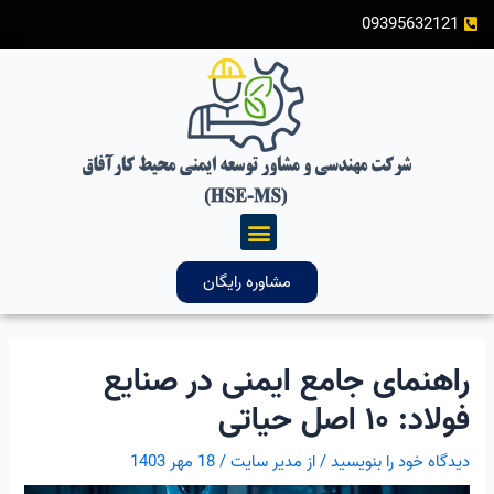
رش
پیمایش
09395632121
ه
نوشته
حتوا
فهرست
مشاوره رایگان
راهنمای جامع ایمنی در صنایع
فولاد: ۱۰ اصل حیاتی
دیدگاه‌ خود را بنویسید
/ از
مدیر سایت
/
18 مهر 1403