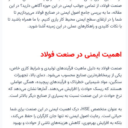
اصول ایمنی در صنعت فولاد
صنعت فولاد، از تمامی جوانب ایمنی در این حوزه آگاهی دارید؟ در این
استانداردها و قوانین ایمنی در صنایع فولاد
مقاله، ما به بررسی جامع اصول ایمنی در صنایع فولاد می‌پردازیم تا
تکنولوژی‌های نوین در ارتقای ایمنی صنعت فولاد
شما را در ارتقای سطح ایمنی محیط کار یاری کنیم. با ما همراه باشید تا
چالش‌های خاص ایمنی در صنایع فولاد و راهکارهای مقابله با آنها
با نکات کلیدی و راهکارهای عملی در این زمینه آشنا شوید.
خطرات ناشی از دمای بالا:
چالش: کار با مواد مذاب و تجهیزات داغ خطر سوختگی‌های شدید را به
همراه دارد.
راهکار:
اهمیت ایمنی در صنعت فولاد
خطرات ناشی از گازهای سمی:
چالش: تولید گازهای خطرناک مانند مونوکسید کربن در فرآیندهای تولید
صنعت فولاد به دلیل ماهیت فرآیندهای تولیدی و شرایط کاری خاص،
فولاد
یکی از پرمخاطره‌ترین صنایع محسوب می‌شود. دمای بالا، تجهیزات
راهکار:
سنگین، مواد شیمیایی خطرناک و فرآیندهای پیچیده، همگی عواملی
خطرات ناشی از تجهیزات سنگین:
هستند که ریسک حوادث را افزایش می‌دهند. آمارها نشان می‌دهد که
چالش: حرکت ماشین‌آلات سنگین و جرثقیل‌ها خطر تصادف و له شدگی
نرخ حوادث در این صنعت نسبت به بسیاری از صنایع دیگر بالاتر است.
را افزایش می‌دهد.
راهکار:
خطرات ناشی از انفجار و آتش‌سوزی:
به عنوان متخصص HSE، درک اهمیت ایمنی در این صنعت برای شما
چالش: وجود مواد قابل اشتعال و فرآیندهای دما بالا خطر انفجار و
حیاتی است. رعایت اصول ایمنی نه تنها جان کارگران را حفظ می‌کند،
آتش‌سوزی را افزایش می‌دهد.
بلکه به افزایش بهره‌وری، کاهش هزینه‌های ناشی از حوادث و بهبود
راهکار: