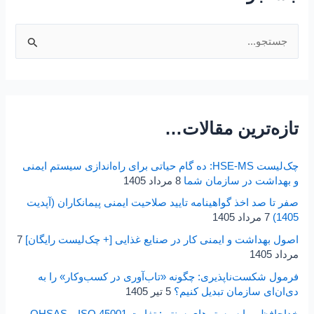
ج
س
ت
ج
تازه‌ترین مقالات…
و
ب
چک‌لیست HSE-MS: ده گام حیاتی برای راه‌اندازی سیستم ایمنی
ر
و بهداشت در سازمان شما
8 مرداد 1405
ا
صفر تا صد اخذ گواهینامه تایید صلاحیت ایمنی پیمانکاران (آپدیت
ی
1405)
7 مرداد 1405
:
اصول بهداشت و ایمنی کار در صنایع غذایی [+ چک‌لیست رایگان]
7
مرداد 1405
فرمول شکست‌ناپذیری: چگونه «تاب‌آوری در کسب‌و‌کار» را به
دی‌ان‌ای سازمان تبدیل کنیم؟
5 تیر 1405