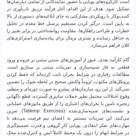
است کارگروه‌های پویایی با حضور نمایندگانی از تمامی دپارتمان‌ها
تشکیل شود. هدف از این اقدام، آغاز فرآیند تزریق تاب‌آوری در
کسب‌و‌کار با رویکردی مشارکتی به جای ابلاغیه‌های دستوری از بالا
به پایین است. درگیر کردن مستقیم پرسنل خط مقدم در تحلیل
خطرات و طراحی راهکارها، مقاومت روانشناختی در برابر تغییر را
به حداقل رسانده و بستری نرمال برای پیاده‌سازی استراتژی‌های
کلان فراهم می‌سازد.
گام کارآمد بعدی، عبور از آموزش‌های سنتیِ مبتنی بر جزوه و ورود
قطعی به فاز شبیه‌سازی و تمرینات مبتنی بر سناریو است.
مطالعات رفتاری در شرایط بحران ثابت کرده‌اند که حفظ کردن
پروتکل‌های مکتوب، لزوماً واکنش صحیح در لحظه شوک را تضمین
نمی‌کند. از این رو، سازمان‌های پیشرو به صورت دوره‌ای و منظم،
وقوع اختلالات محتمل نظیر حملات سایبری گسترده، قطع ناگهانی
زنجیره تامین یا بحران‌های اعتباری را از طریق مانورهای عملیاتی
و نشست‌های شبیه‌سازی‌شده (Tabletop Exercises) تمرین
می‌کنند. این تمرینات مستمر به اعضای تیم فرصت می‌دهد تا
مهارت‌های تفکر انتقادی، پویایی کارِ گروهی و قدرت تصمیم‌گیری
در شرایط ابهام را درون یک محیط کاملاً ایمن و کنترل‌شده محک