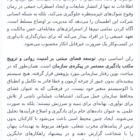
اطلاعات نه تنها از انتشار شایعات و ایجاد اضطراب جمعی در زمان
وقوع شوک‌های غیرمنتظره جلوگیری می‌کند، بلکه به شبکه انسانی
شرکت این اطمینان را می‌دهد که مدیریت بر اوضاع مسلط است.
آگاه کردن تمامی تیم‌ها از استراتژی‌های مقابله‌ای، حس مالکیت و
تعهد عمیقی را در افراد بیدار می‌کند که برای بنیان‌گذاری تاب‌آوری
در کسب‌و‌کار یک ضرورت غیرقابل انکار محسوب می‌شود.
رکن اساسی دوم،
توسعه فضای مبتنی بر امنیت روانی و ترویج
مکتب یادگیری مستمر در پیکره‌ی سازمان
است. همان‌طور که در
مباحث نوین رفتار سازمانی مورد پژوهش قرار گرفته، هیچ سیستم
پیچیده‌ای بدون عبور از چرخه آزمون و خطا قادر به تکامل و انطباق
با اکوسیستم متغیر خود نیست. در فرهنگی که به عنوان غشای
محافظ سازمان عمل می‌کند، اشتباهات عملیاتیِ ناشی از تلاش
برای نوآوری، بهانه‌ای برای تنبیه و سرزنش نیستند؛ بلکه به صورت
علمی به عنوان داده‌های خام برای یادگیری و اصلاح فرآیندها تحلیل
می‌شوند. ایجاد چنین محیط امنی باعث می‌شود تا کارکنان بدون
ترس از پیامدهای مخرب شغلی، شواهد مربوط به تهدیدات پنهان
را با شجاعت گزارش دهند و در پیشنهاد راهکارهای جایگزین