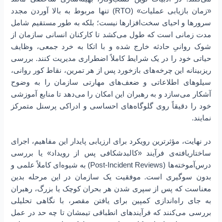
«زمان بازیابی عملیات» (RTO) تنها مربوط به بالا آوردن مجدد
سرورها و احیای سخت‌افزارها نیست؛ بلکه به طور مستقیم شامل
مدت زمانی است که طول می‌کشد تا کارکنان انسانی سازمان از
شوک روانیِ حادثه خارج شده و با اتکا به خرد جمعی، وظایف
حیاتی خود را در یک شرایط کاملاً اضطراری مدیریت کنند. بررسی
ریزبینانه این چرخه‌های بازخورد پس از هر تمرین، نقاط کور روانی،
سیلوهای اطلاعاتی و ضعف‌های مهارتی سازمان را به وضوح
آشکار می‌سازد و به رهبران این امکان را می‌دهد تا منابع آموزشی
خود را دقیقاً روی گلوگاه‌های احساسی و ادراکی پرسنل متمرکز
نمایند.
در نهایت، مؤثرترین رویکرد برای ارزیابی پایدار این مفاهیم، اجرای
ساختاریافته‌ی فرآیند «کالبدشکافی پس از رویداد» یا بررسی
درس‌آموخته‌ها (Post-Incident Reviews) به شیوه‌ای کاملاً علمی و
بدون سوگیری است. موفقیت یک سازمان در این مرحله بدین
معناست که پس از سپری شدن هر بحران کوچک یا بزرگ، رهبران
به جای راه‌اندازی کمپین برای یافتن مقصر، با نگاهی تحلیلی
بررسی می‌کنند که فرآیندهای انطباقی تیمشان تا چه حد در عمل