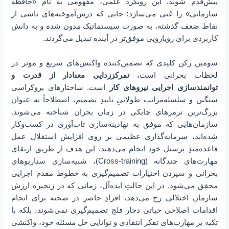
پیش‌قدم شوند. این رویکرد علمی، مفهومی به نام «حافظه
سازمانی» را غنی می‌سازد؛ جایی که درس‌آموخته‌های ناشی از
نقاط ضعف گذشته، به صورت سیستماتیک مدون شده و به دانش
کاربردی برای رویارویی موفق‌تر در آینده تبدیل می‌گردند.
سومین رکن کلیدی که تضمین‌کننده واکنش‌های سریع و موثر در
لحظات بحرانی است،
تمرکززدایی معنادار از قدرت و
توانمندسازی اجرایی نیروهای کار
است. ساختارهای بروکراسی
سنگین و سلسله‌مراتب طولانیِ تاییدِ تصمیم، اصطلاحاً به عنوان
بزرگ‌ترین ترمزهای چابکی در زمان بحران شناخته می‌شوند.
سازمان‌هایی که موفق به نهادینه‌سازی تاب‌آوری در کسب‌و‌کار
شده‌اند، سرمایه‌گذاری عظیمی بر روی افزایش استقلال عمل
قاعده‌مندِ پرسنل خود انجام می‌دهند. این هدف از طریق ارتقای
مهارت‌های چندگانه (Cross-training)، شبیه‌سازی سناریوهای
بحرانی و سپردن اختیارات تصمیم‌گیری به خطوط مقدم اجرایی
محقق می‌شود. در این حالتِ ایده‌آل، زمانی که در زنجیره ارزش
سازمان اختلالی رخ می‌دهد، افرادِ حاضر در صحنه برای انجام
اقدامات اصلاحی حیاتی دچار فلج تصمیم‌گیری نمی‌شوند، بلکه با
تکیه بر مهارت‌های تفکر انتقادی و توانایی حل مسئله خود، واکنشی