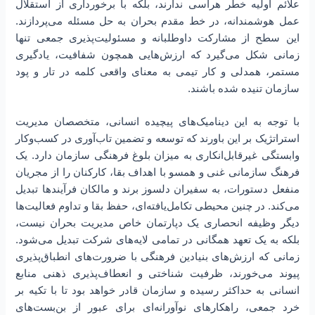
علائم اولیه خطر هراسی ندارند، بلکه با برخورداری از استقلال
عمل هوشمندانه، در خط مقدم بحران به حل مسئله می‌پردازند.
این سطح از مشارکت داوطلبانه و مسئولیت‌پذیری جمعی تنها
زمانی شکل می‌گیرد که ارزش‌هایی همچون شفافیت، یادگیری
مستمر، همدلی و کار تیمی به معنای واقعی کلمه در تار و پود
سازمان تنیده شده باشند.
با توجه به این دینامیک‌های پیچیده انسانی، متخصصان مدیریت
استراتژیک بر این باورند که توسعه و تضمین تاب‌آوری در کسب‌و‌کار
وابستگی غیرقابل‌انکاری به میزان بلوغ فرهنگی سازمان دارد. یک
فرهنگ سازمانی غنی و همسو با اهداف بقا، کارکنان را از مجریان
منفعل دستورات، به سفیران دلسوز برند و مالکان فرآیندها تبدیل
می‌کند. در چنین محیطی تکامل‌یافته‌ای، حفظ بقا و تداوم فعالیت‌ها
دیگر وظیفه انحصاری یک دپارتمان خاص مدیریت بحران نیست،
بلکه به یک تعهد همگانی در تمامی لایه‌های شرکت تبدیل می‌شود.
زمانی که ارزش‌های بنیادین فرهنگی با ضرورت‌های انطباق‌پذیری
پیوند می‌خورند، ظرفیت شناختی و انعطاف‌پذیری ذهنی منابع
انسانی به حداکثر رسیده و سازمان قادر خواهد بود تا با تکیه بر
خرد جمعی، راهکارهای نوآورانه‌ای برای عبور از بن‌بست‌های