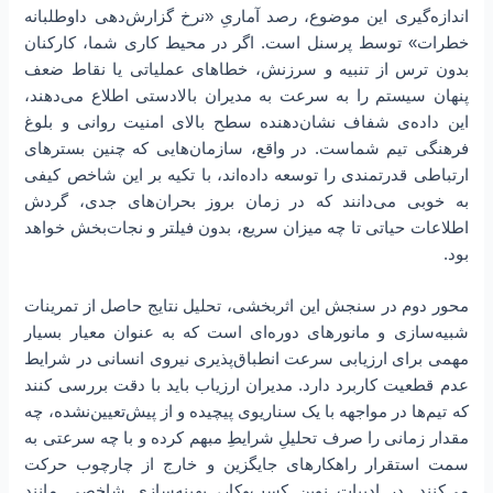
اندازه‌گیری این موضوع، رصد آماریِ «نرخ گزارش‌دهی داوطلبانه
خطرات» توسط پرسنل است. اگر در محیط کاری شما، کارکنان
بدون ترس از تنبیه و سرزنش، خطاهای عملیاتی یا نقاط ضعف
پنهان سیستم را به سرعت به مدیران بالادستی اطلاع می‌دهند،
این داده‌ی شفاف نشان‌دهنده سطح بالای امنیت روانی و بلوغ
فرهنگی تیم شماست. در واقع، سازمان‌هایی که چنین بسترهای
ارتباطی قدرتمندی را توسعه داده‌اند، با تکیه بر این شاخص کیفی
به خوبی می‌دانند که در زمان بروز بحران‌های جدی، گردش
اطلاعات حیاتی تا چه میزان سریع، بدون فیلتر و نجات‌بخش خواهد
بود.
محور دوم در سنجش این اثربخشی، تحلیل نتایج حاصل از تمرینات
شبیه‌سازی و مانورهای دوره‌ای است که به عنوان معیار بسیار
مهمی برای ارزیابی سرعت انطباق‌پذیری نیروی انسانی در شرایط
عدم قطعیت کاربرد دارد. مدیران ارزیاب باید با دقت بررسی کنند
که تیم‌ها در مواجهه با یک سناریوی پیچیده و از پیش‌تعیین‌نشده، چه
مقدار زمانی را صرف تحلیلِ شرایطِ مبهم کرده و با چه سرعتی به
سمت استقرار راهکارهای جایگزین و خارج از چارچوب حرکت
می‌کنند. در ادبیات نوین کسب‌وکار، بهینه‌سازی شاخصی مانند