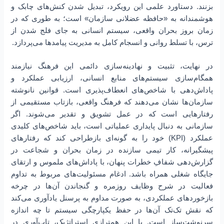
بزنند. دستاورد علمی این رویکرد، تبدیل شدن کنش‌های چابک و
هوشمندانه به «حافظه عضلانی سازمان» است؛ به طوری که در
زمان بروز بحران واقعی، سیستم انسانی به جای فلج شدن از
ترس، با تسلط روانی و انسجام کامل به مدیریت پیامدها می‌پردازد.
در نهایت، تثبیت و نهادینه‌سازی دائمی این فرهنگ نیازمند
همگام‌سازی سیستم‌های منابع انسانی، ارزیابی عملکرد و
پاداش‌دهی با شاخص‌های انعطاف‌پذیری است. قوانین نانوشته
سازمان‌ها نشان می‌دهند که فرهنگ واقعی، بازتاب مستقیمی از
رفتارهایی است که در عمل تشویق و تقدیر می‌شوند. اگر
سازمانی به دنبال پایداری عملیاتی است، باید شاخص‌های کلیدی
عملکرد (KPI) خود را به گونه‌ای بازطراحی کند که رفتارهای
پیشگیرانه، کار تیمی سازنده در زمان بحران و شجاعت در
گزارش‌دهی شفافِ خطرات پنهان، با پاداش‌های ملموس و ارتقای
جایگاه شغلی همراه باشد. ادغام مسئولیت‌های مربوط به تداوم
فعالیت در شرح وظایف روزمره و گنجاندن آن‌ها در چرخه
بازخوردهای عملکردی، به صورت مداوم به پرسنل یادآوری می‌کند
که نقش تک‌تک آن‌ها در حفظ یکپارچگی سیستم تا چه اندازه
سرنوشت‌ساز است. با این همترازیِ استراتژیک، تاب‌آوری در