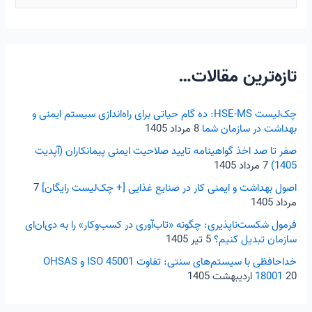
س
ت
ج
تازه‌ترین مقالات…
و
ب
ر
چک‌لیست HSE-MS: ده گام حیاتی برای راه‌اندازی سیستم ایمنی و
بهداشت در سازمان شما
8 مرداد 1405
ا
صفر تا صد اخذ گواهینامه تایید صلاحیت ایمنی پیمانکاران (آپدیت
ی
1405)
7 مرداد 1405
:
اصول بهداشت و ایمنی کار در صنایع غذایی [+ چک‌لیست رایگان]
7
مرداد 1405
فرمول شکست‌ناپذیری: چگونه «تاب‌آوری در کسب‌و‌کار» را به دی‌ان‌ای
سازمان تبدیل کنیم؟
5 تیر 1405
خداحافظی با سیستم‌های سنتی: تفاوت ISO 45001 و OHSAS
20 اردیبهشت 1405
18001