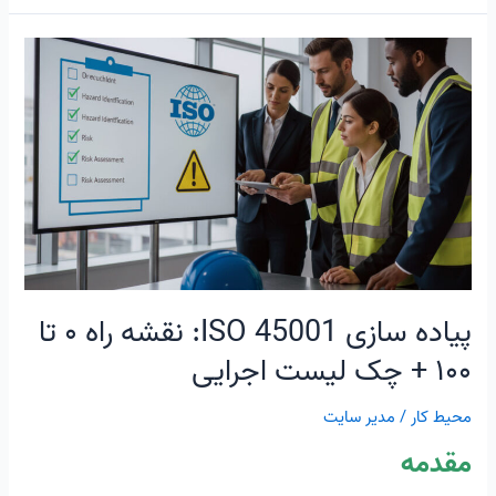
پیاده
سازی
ISO
45001:
نقشه
راه
۰
تا
۱۰۰
+
چک
پیاده سازی ISO 45001: نقشه راه ۰ تا
لیست
۱۰۰ + چک لیست اجرایی
اجرایی
محیط کار
/
مدیر سایت
مقدمه