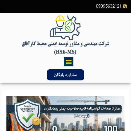
رش
صفحه‌بندی
09395632121
ه
نوشته
حتوا
فهرست
مشاوره رایگان
صفر
تا
صد
اخذ
گواهینامه