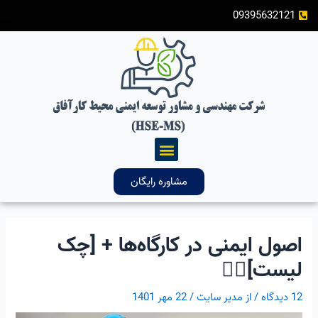
رش
پیمایش
09395632121
ه
نوشته
حتوا
فهرست
مشاوره رایگان
اصول ایمنی در کارگاه‌ها + [چک
لیست]👷‍♂️
12 دیدگاه
/ از
مدیر سایت
/
22 مهر 1401