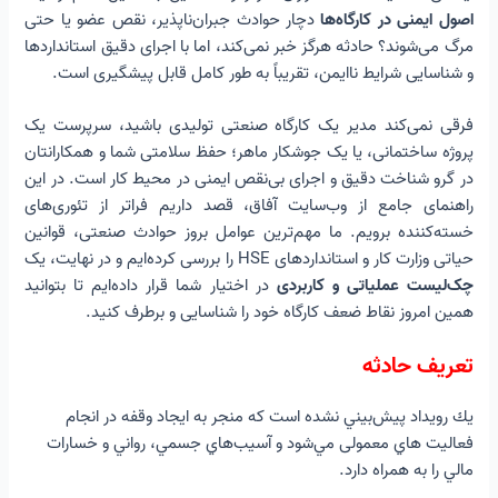
اصول ایمنی در کارگاه‌ها
دچار حوادث جبران‌ناپذیر، نقص عضو یا حتی
دلایل ایجاد حوادث در کارگاه‌های صنعتی
مرگ می‌شوند؟ حادثه هرگز خبر نمی‌کند، اما با اجرای دقیق استانداردها
مهم‌ترین عوامل ایجاد حوادث در کارگاه‌های صنعتی
و شناسایی شرایط ناایمن، تقریباً به طور کامل قابل پیشگیری است.
برای پیشگیری از حوادث ناشی از کار چه اقداماتی باید انجام داد؟
📋 چک‌لیست کاربردی ایمنی در کارگاه (بازرسی دوره‌ای)
فرقی نمی‌کند مدیر یک کارگاه صنعتی تولیدی باشید، سرپرست یک
مهم ترین عوامل ایجاد حوادث در کارگاه‌های جوشکاری
پروژه ساختمانی، یا یک جوشکار ماهر؛ حفظ سلامتی شما و همکارانتان
اصول ایمنی در محیط کار
در گرو شناخت دقیق و اجرای بی‌نقص ایمنی در محیط کار است. در این
قوانین و نکات ایمنی در کارگاه‌ها
راهنمای جامع از وب‌سایت آفاق، قصد داریم فراتر از تئوری‌های
موادی از قانون تامین اجتماعی در مورد ایمنی محیط کار
خسته‌کننده برویم. ما مهم‌ترین عوامل بروز حوادث صنعتی، قوانین
آیین نامه آموزش ایمنی کارفرمایان، کارگران و کارآموزان در مورد ایمنی
حیاتی وزارت کار و استانداردهای HSE را بررسی کرده‌ایم و در نهایت، یک
در محیط کار
چک‌لیست عملیاتی و کاربردی
در اختیار شما قرار داده‌ایم تا بتوانید
نکات ایمنی در کارگاه‌های ساختمانی
همین امروز نقاط ضعف کارگاه خود را شناسایی و برطرف کنید.
ماشین آلات و تجهیزات ساختمانی
آیین نامه اصول ایمنی و بهداشت کاری
تعریف حادثه
فصل اول: ساختمان
يك رويداد پيش‌بيني نشده است كه منجر به ايجاد وقفه در انجام
فصل دوم: روشنایی
فصل سوم: تهویه و حرارت
فعاليت ‌هاي معمولی مي‌شود و آسيب‌هاي جسمي، رواني و خسارات
فصل چهارم: جلوگیری از آتش سوزی و مبارزه با حریق
مالي را به همراه دارد.
فصل پنجم: ماشین آلات، پوشش و حفاظ ماشین آلات