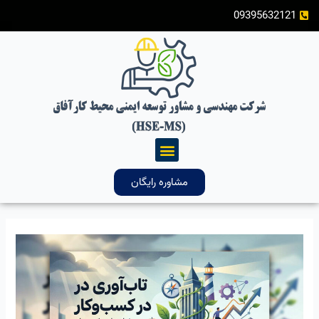
رش
09395632121
ه
حتوا
فهرست
مشاوره رایگان
فرمول
شکست‌ناپذیری:
چگونه
«تاب‌آوری
در