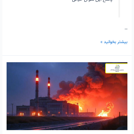
…
بیشتر بخوانید »
ایمنی
در
شرایط
جنگ:
راهنمای
جامع
محافظت
از
کارکنان
و